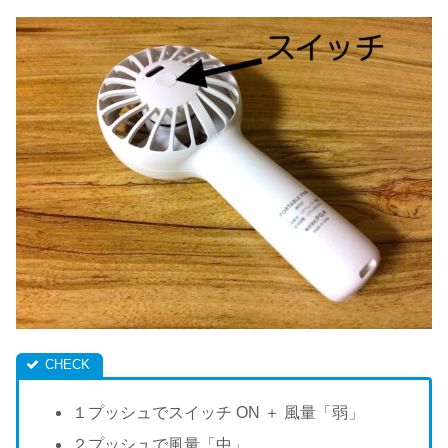
１プッシュでスイッチ ON ＋ 風量「弱」
２プッシュで風量「中」