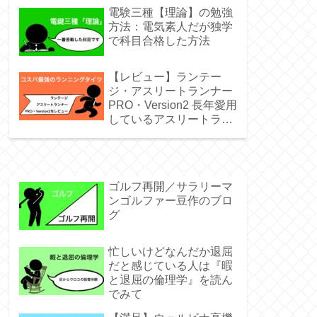
電験三種【理論】の勉強
方法：電気素人だが独学
で科目合格した方法
【レビュー】ランテー
ジ・アスリートランナー
PRO・Version2 長年愛用
しているアスリートラン
ナーPROとの比較レビュ
ー
ゴルフ再開／サラリーマ
ンゴルファー豆作のブロ
グ
忙しいけどなんだか退屈
だと感じている人は『暇
と退屈の倫理学』を読ん
でみて