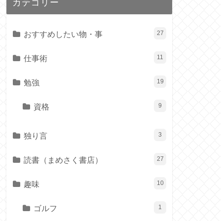
カテゴリー
おすすめしたい物・事
27
仕事術
11
勉強
19
資格
9
独り言
3
読書（まめさく書店）
27
趣味
10
ゴルフ
1