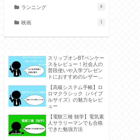
ランニング
8
映画
1
スリップオンBTペンケー
スをレビュー！社会人の
普段使いや入学プレゼン
トにおすすめのレザーペ
ンケース
【高級システム手帳】ロ
ロマクラシック（バイブ
ルサイズ）の魅力をレビ
ュー
【電験三種 独学】電気素
人サラリーマンでも合格
できた勉強方法