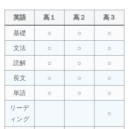
英語
高１
高２
高３
基礎
○
○
○
文法
○
○
○
読解
○
○
○
長文
○
○
○
単語
○
○
○
リーデ
○
ィング