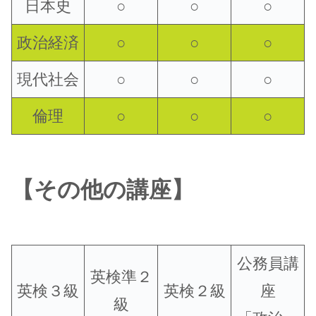
日本史
○
○
○
政治経済
○
○
○
現代社会
○
○
○
倫理
○
○
○
【その他の講座】
公務員講
英検準２
英検３級
英検２級
座
級