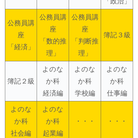
「政治」
公務員講
公務員講
公務員講
座
座
座
簿記３級
「数的推
「判断推
「経済」
理」
理」
よのな
よのな
よのな
簿記２級
か科
か科
か科
経済編
学校編
仕事編
よのな
よのな
か科
か科
・・・
・・・
社会編
起業編