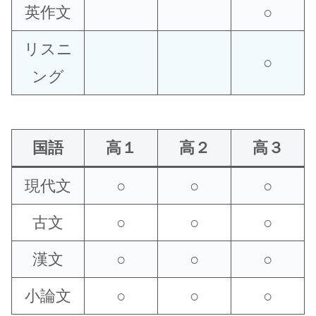
英作文
○
リスニ
○
ング
国語
高１
高２
高３
現代文
○
○
○
古文
○
○
○
漢文
○
○
○
小論文
○
○
○