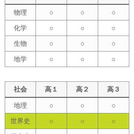
物理
○
○
○
化学
○
○
○
生物
○
○
○
地学
○
○
○
社会
高１
高２
高３
地理
○
○
○
世界史
○
○
○