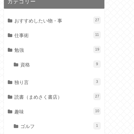
カテゴリー
おすすめしたい物・事
27
仕事術
11
勉強
19
資格
9
独り言
3
読書（まめさく書店）
27
趣味
10
ゴルフ
1