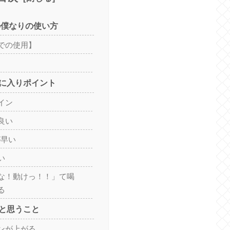
の僕なりの使い方
での使用】
に入りポイント
イン
良い
が早い
い
な！動けっ！！」て喝
る
と思うこと
ンが上がる