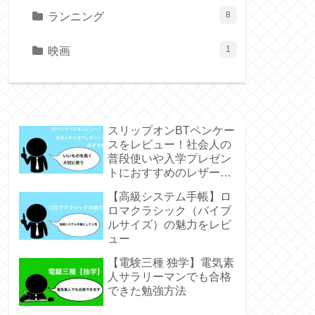
ランニング
8
映画
1
スリップオンBTペンケー
スをレビュー！社会人の
普段使いや入学プレゼン
トにおすすめのレザーペ
ンケース
【高級システム手帳】ロ
ロマクラシック（バイブ
ルサイズ）の魅力をレビ
ュー
【電験三種 独学】電気素
人サラリーマンでも合格
できた勉強方法